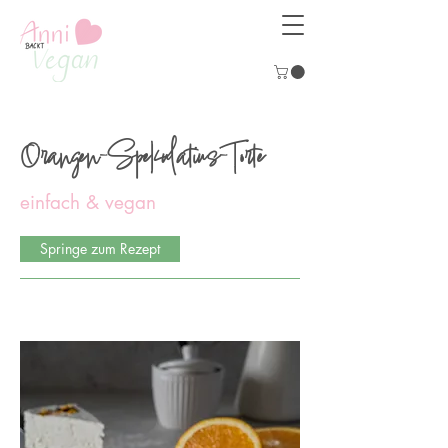
Orangen-Spekulatius-Torte
einfach & vegan
Springe zum Rezept