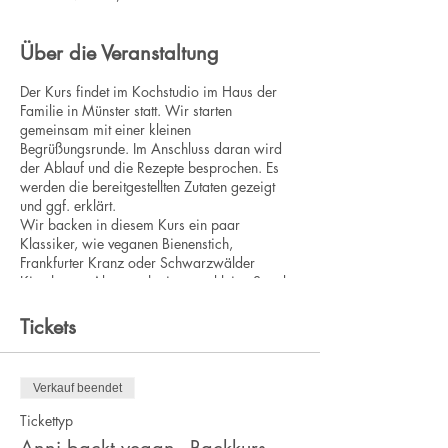
Über die Veranstaltung
Der Kurs findet im Kochstudio im Haus der
Familie in Münster statt. Wir starten
gemeinsam mit einer kleinen
Begrüßungsrunde. Im Anschluss daran wird
der Ablauf und die Rezepte besprochen. Es
werden die bereitgestellten Zutaten gezeigt
und ggf. erklärt.
Wir backen in diesem Kurs ein paar
Klassiker, wie veganen Bienenstich,
Frankfurter Kranz oder Schwarzwälder
Kirschtorte. Aber auch ein paar kleine Snacks,
wie z.B. Brownie-Cookies. Eine bunte Vielfalt,
damit du einen guten Einblick in das vegane
Tickets
Backen bekommst.
Du wirst bei dem Backkurs in einer Gruppe
Verkauf beendet
mit 2–3 Personen zusammenarbeiten. Ich bin
bei jedem Schritt an deiner Seite und erkläre
Tickettyp
dir alles ganz in Ruhe. Du hast während des
Anni backt vegan - Backkurs