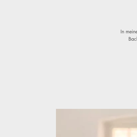
In mein
Bac