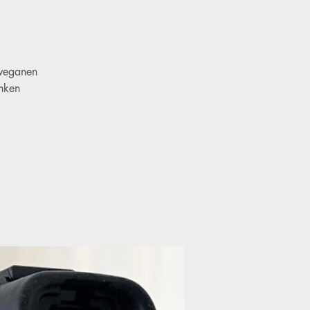
 veganen
nken